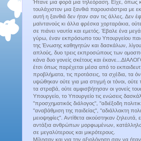
Ήτανε μια φορά μια τηλεόραση. Είχε, όπως
τουλάχιστον μια ξανθιά παρουσιάστρια με ε
αυτή η ξανθιά δεν ήταν σαν τις άλλες. Δεν 
μαϊντανούς κι άλλα φρέσκα χορταράκια, ούτε
σε πιάνει ναυτία και εμετός. Έβαλε ένα μεγ
γύρω, έναν εκπρόσωπο του Υπουργείου παι
της Ένωσης καθηγητών και δασκάλων, λίγου
απλούς, δυο τρεις εκπροσώπους των ομοσπ
κάνα δυο γονείς σκέτους και έκανε...ΔΙΑΛΟΓ
έτσι όπως παρέχεται μέσα από το εκπαιδευτι
προβλήματα, τις προτάσεις, τα σχέδια, τα ό
υψώθηκαν ούτε για μια στιγμή οι τόνοι, ούτε
τα στραβά, ούτε αμφισβήτησαν οι γονείς του
Υπουργείο, το Υπουργείο τις ενώσεις δασκάλ
"προσχηματικός διάλογος", "αδιέξοδη πολιτικ
"αναβάθμιση της παιδείας", "αδιάλλακτη πολι
μειοψηφίες". Αντίθετα ακούστηκαν ζηλευτά, 
αντάξια ανθρώπων μορφωμένων, κατάλληλα 
σε μεγαλύτερους και μικρότερους.
Μίλησαν και για την αξιολόγηση σαν να ήτα