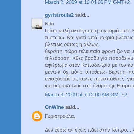
March 2, 2009 at 10:04:00 PM GMT+2
gyristroula2
said...
Ndn
Πόσο καλή ακούγεται η σιγουριά σου! Κα
πιστεύω. Και γιατί από μακριά βλέπεις
βλέπεις ούτως ή άλλως.
θερσίτη, τώρα τελευταία φροντίζω να
τηλεόραση. Χθες βράδυ για παράδειγμ
αφιέρωμα στον Καποδίστρια με τον κα
μένα-κι όχι μόνο, υποθέτω- Βερέμη, πο
ενισχύουμε τις καλές προσπάθειες, γιατ
και οι μαϊντανοί, στο όνομα της θεαματ
March 3, 2009 at 7:12:00 AM GMT+2
OnWine
said...
Γυριστρούλα,
Δεν ξέρω αν έχεις πάει στην Κύπρο... γ