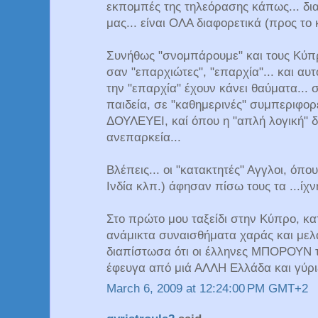
εκπομπές της τηλεόρασης κάπως... δια
μας... είναι ΟΛΑ διαφορετικά (προς το 
Συνήθως "σνομπάρουμε" και τους Κύπρι
σαν "επαρχιώτες", "επαρχία"... και αυτ
την "επαρχία" έχουν κάνει θαύματα... 
παιδεία, σε "καθημερινές" συμπεριφορ
ΔΟΥΛΕΥΕΙ, καί όπου η "απλή λογική" δε
ανεπαρκεία...
Βλέπεις... οι "κατακτητές" Αγγλοι, όπ
Ινδία κλπ.) άφησαν πίσω τους τα ...ίχν
Στο πρώτο μου ταξείδι στην Κύπρο, κα
ανάμικτα συναισθήματα χαράς και μελα
διαπίστωσα ότι οι έλληνες ΜΠΟΡΟΥΝ τε
έφευγα από μιά ΑΛΛΗ Ελλάδα και γύριζα
March 6, 2009 at 12:24:00 PM GMT+2