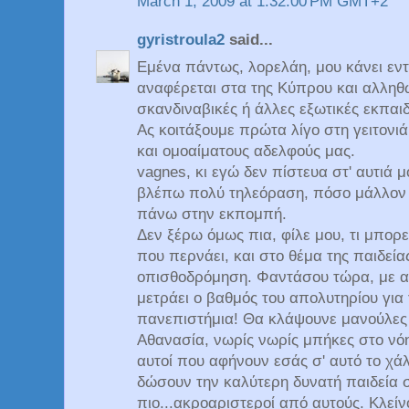
March 1, 2009 at 1:32:00 PM GMT+2
gyristroula2
said...
Εμένα πάντως, λορελάη, μου κάνει εντ
αναφέρεται στα της Κύπρου και αλληθ
σκανδιναβικές ή άλλες εξωτικές εκπαι
Ας κοιτάξουμε πρώτα λίγο στη γειτονι
και ομοαίματους αδελφούς μας.
vagnes, κι εγώ δεν πίστευα στ' αυτιά μ
βλέπω πολύ τηλεόραση, πόσο μάλλον
πάνω στην εκπομπή.
Δεν ξέρω όμως πια, φίλε μου, τι μπορ
που περνάει, και στο θέμα της παιδείας
οπισθοδρόμηση. Φαντάσου τώρα, με α
μετράει ο βαθμός του απολυτηρίου για
πανεπιστήμια! Θα κλάψουνε μανούλες 
Αθανασία, νωρίς νωρίς μπήκες στο νόη
αυτοί που αφήνουν εσάς σ' αυτό το χάλ
δώσουν την καλύτερη δυνατή παιδεία σ
πιο...ακροαριστεροί από αυτούς. Κλείν